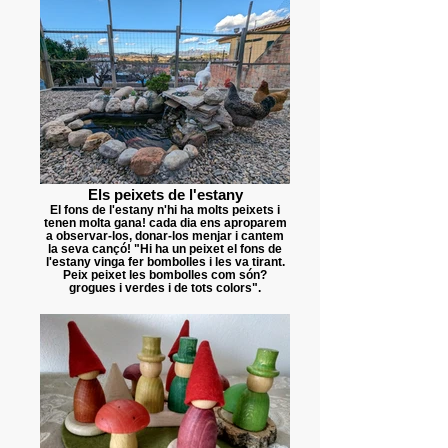
Els peixets de l'estany
El fons de l'estany n'hi ha molts peixets i
tenen molta gana! cada dia ens aproparem
a observar-los, donar-los menjar i cantem
la seva cançó! "Hi ha un peixet el fons de
l'estany vinga fer bombolles i les va tirant.
Peix peixet les bombolles com són?
grogues i verdes i de tots colors".