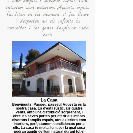
i amb amplis i diversos espais, tant
interiors com exteriors. Aquests espais
faciliten en tot moment el joc lliure
i desperten en els infants la
curiositat i les ganes d’explorar cada
racó.
La Casa
Benvinguts! Passeu, passeu! Aquesta és la
nostra casa. És d’estil rústic, als quatre
vents, amb una distribució sorprenent, i
obre les seves portes per oferir als infants
diversos i amplis espais, tant exteriors com
interiors, perfectament condicionats per a
ells. La casa té molta llum, per la qual cosa
podran gaudir de llum natural durant tot el