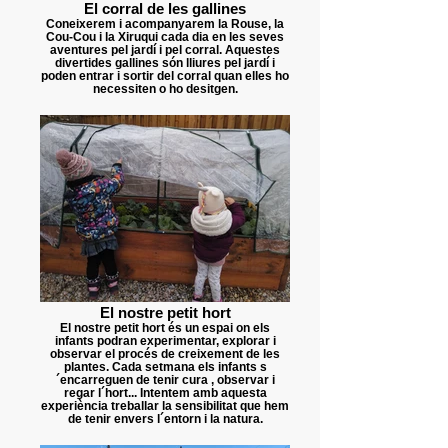
El corral de les gallines
Coneixerem i acompanyarem la Rouse, la
Cou-Cou i la Xiruqui cada dia en les seves
aventures pel jardí i pel corral. Aquestes
divertides gallines són lliures pel jardí i
poden entrar i sortir del corral quan elles ho
necessiten o ho desitgen.
El nostre petit hort
El nostre petit hort és un espai on els
infants podran experimentar, explorar i
observar el procés de creixement de les
plantes. Cada setmana els infants s
´encarreguen de tenir cura , observar i
regar l´hort... Intentem amb aquesta
experiència treballar la sensibilitat que hem
de tenir envers l´entorn i la natura.