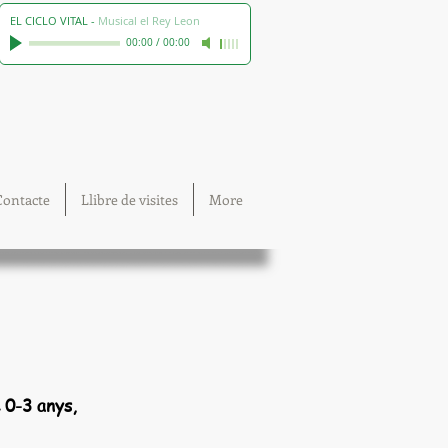
EL CICLO VITAL
-
Musical el Rey Leon
00:00
/
00:00
Contacte
Llibre de visites
More
 0-3 anys,