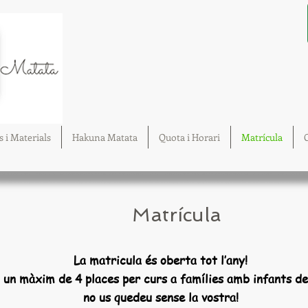
s i Materials
Hakuna Matata
Quota i Horari
Matrícula
Matrícula
La matricula és oberta tot l’any!
un màxim de 4 places per curs a famílies amb infants de
no us quedeu sense la vostra!