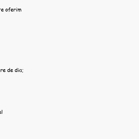
te oferim
re de dia;
al