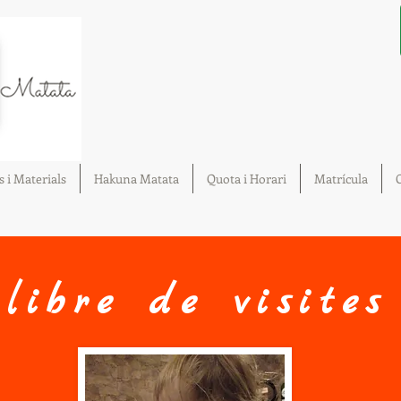
s i Materials
Hakuna Matata
Quota i Horari
Matrícula
libre de visites