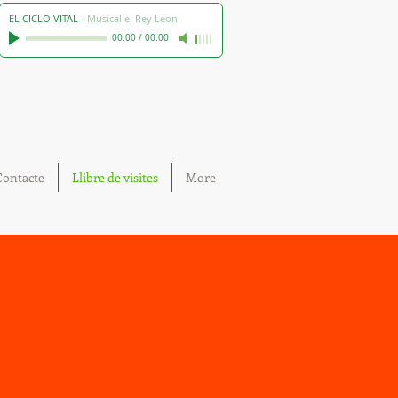
EL CICLO VITAL
-
Musical el Rey Leon
00:00
/
00:00
Contacte
Llibre de visites
More