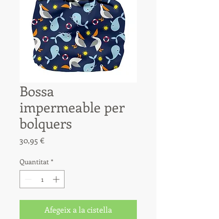
Bossa
impermeable per
bolquers
Price
30,95 €
Quantitat
*
Afegeix a la cistella