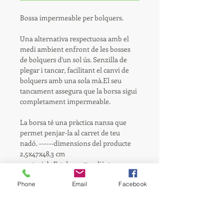
Bossa impermeable per bolquers.
Una alternativa respectuosa amb el 
medi ambient enfront de les bosses 
de bolquers d'un sol ús. Senzilla de 
plegar i tancar, facilitant el canvi de 
bolquers amb una sola mà.El seu 
tancament assegura que la borsa sigui 
completament impermeable.
La borsa té una pràctica nansa que 
permet penjar-la al carret de teu 
nadó. ------dimensions del producte 
2,5x47x48,3 cm
-materials Fet de 100% polièster 
laminat amb poliuretà.
Phone
Email
Facebook
Rentar a mà sense superar els 60ºC. 
No utilitzar lleixiu amb clor. No 
planxar. No rentar en sec. Esbandir 
després d'utilitzar.