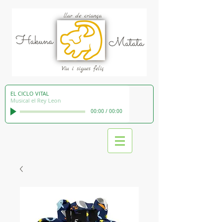
EL CICLO VITAL
Musical el Rey Leon
00:00
/
00:00