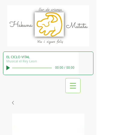
EL CICLO VITAL
Musical el Rey Leon
00:00
/
00:00