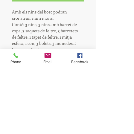
Amb els nins del bosc podran 
cronstruir mini mons.
Conté: 3 nins, 3 nins amb barret de 
copa, 3 saquets de feltre, 3 barretets 
de feltre, 1 tapet de feltre, 1 mitja 
esfera, 1 con, 3 bolets, 3 monedes, 2 
barres petites i 2 barra gran.
Recomanat per a nens i nenes a partir 
de 12 mesos.
Phone
Email
Facebook
llar de criança
Hakuna Matata
Viu i sigues feliç