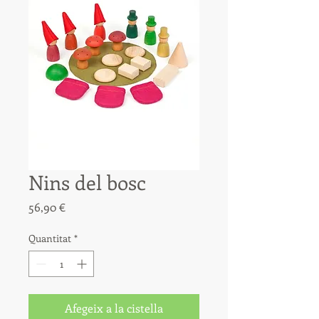
Nins del bosc
Price
56,90 €
Quantitat
*
Afegeix a la cistella